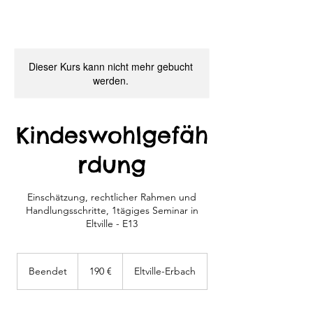
Dieser Kurs kann nicht mehr gebucht
werden.
Kindeswohlgefäh
rdung
Einschätzung, rechtlicher Rahmen und
Handlungsschritte, 1tägiges Seminar in
Eltville - E13
190
Euro
Beendet
B
190 €
Eltville-Erbach
e
e
n