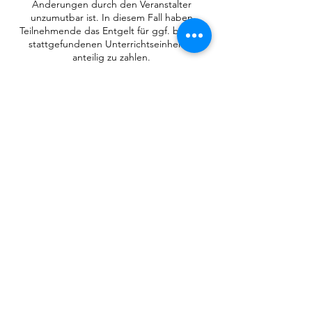
Änderungen durch den Veranstalter
unzumutbar ist. In diesem Fall haben
Teilnehmende das Entgelt für ggf. bereits
stattgefundenen Unterrichtseinheiten
anteilig zu zahlen.
Die Kündigung oder der Widerruf muss in
Textform (Brief oder E-Mail) erfolgen.
Maßgebend für die rechtzeitige
Absendung ist bei Briefen das Datum des
Poststempels. Liegt dieser nicht vor oder ist
er nicht erkennbar, wird das Eingangsdatum
bei dem Pädagogische Perspektiven e.V.
abzüglich zweier Werktage angenommen.
Die Kündigung oder der Widerruf wird von
dem Pädagogische Perspektiven e.V. auf
Anfrage schriftlich bestätigt. Telefonische
Abmeldungen sind nicht möglich.
Kontaktangaben