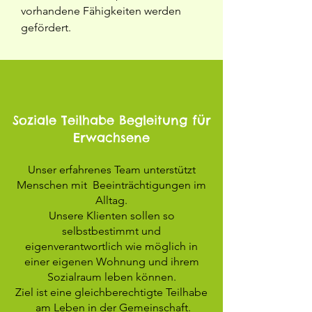
vorhandene Fähigkeiten werden
gefördert.
Soziale Teilhabe Begleitung für
Erwachsene
Unser erfahrenes Team unterstützt
Menschen mit Beeinträchtigungen im
Alltag.
Unsere Klienten sollen so
selbstbestimmt und
eigenverantwortlich wie möglich in
einer eigenen Wohnung und ihrem
Sozialraum leben können.
Ziel ist eine gleichberechtigte Teilhabe
am Leben in der Gemeinschaft.