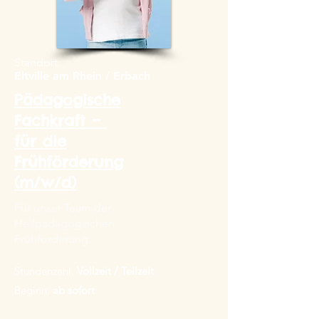
Standort:
Eltville am Rhein / Erbach
Pädagogische
Fachkraft –
für die
Frühförderung
​(m/w/d)
Für unser Team der
Heilpädagogischen
Frühförderung.
Stundenzahl:
Vollzeit / Teilzeit
Beginn:
ab sofort