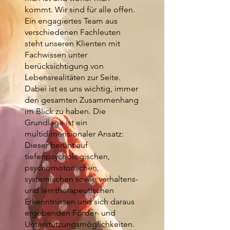
kommt. Wir sind für alle offen.
Ein engagiertes Team aus
verschiedenen Fachleuten
steht unseren Klienten mit
Fachwissen unter
berücksichtigung von
Lebensrealitäten zur Seite.
Dabei ist es uns wichtig, immer
den gesamten Zusammenhang
im Blick zu haben. Die
Grundlage ist ein
multidimensionaler Ansatz:
Dieser beruht auf
tiefenpsychologischen,
psychomotorischen,
systemischen sowie verhaltens-
und lerntherapeutischen
Erkenntnissen und sich daraus
ergebenden Förder- und
Unterstützungsmöglichkeiten.