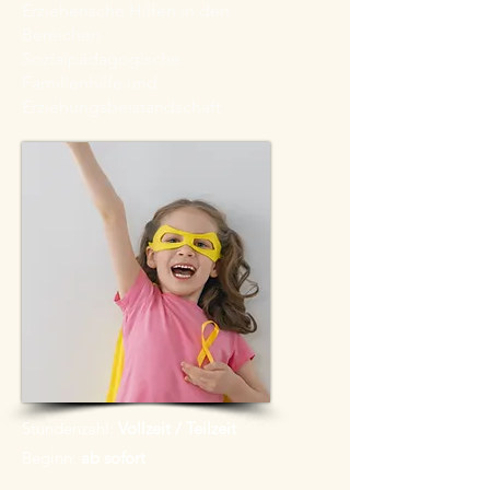
Erzieherische Hilfen in den
Bereichen
Sozialpädagogische
Familienhilfe und
Erziehungsbeistandschaft
Stundenzahl:
Vollzeit / Teilzeit
Beginn:
ab sofort