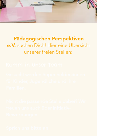
Pädagogischen Perspektiven
e.V.
suchen
Dich! Hier eine Übersicht
unserer freien Stellen:
Komm in unser Team
Gesucht werden Super-helden:innen
für Kinder, Jugendliche und ihre
Familien.
Nicht die passende Stelle dabei? Wir
freuen uns auch über
Initiativ-
Bewerbungen.
Sprich uns bitte an.