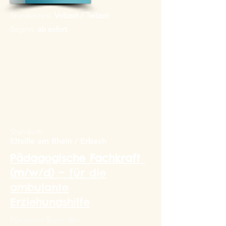
Stundenzahl:
Vollzeit / Teilzeit
Beginn:
ab sofort
Standort:
Eltville am Rhein / Erbach
Pädagogische Fachkraft
​(m/w/d) –
für die
ambulante
Erziehungshilfe
Für unser Team der