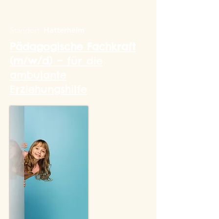
Standort:
Hatterheim
Pädagogische Fachkraft
​(m/w/d) –
für die
ambulante
Erziehungshilfe