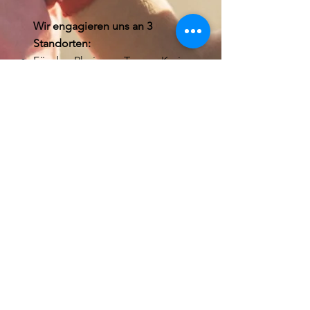
Wir engagieren uns an 3
Standorten: ​
Für den Rheingau-Taunus-Kreis
& Wiesbaden an unserem
Standort in
Eltville
Für den Main-Taunus-Kreis am
Standort in
Hattersheim
Für Bad Dürkheim &
Frankenthal in
Bad Dürkheim
Wir sind stets auf der Suche
nach pädagogischen
Fachkräften (m/w/d),
Inklusionshelfern
(m/w/d)
,
Sozialpädagogen
(m/w/d)
,
Fachkräfte mit
Autismus Weiterbildungen