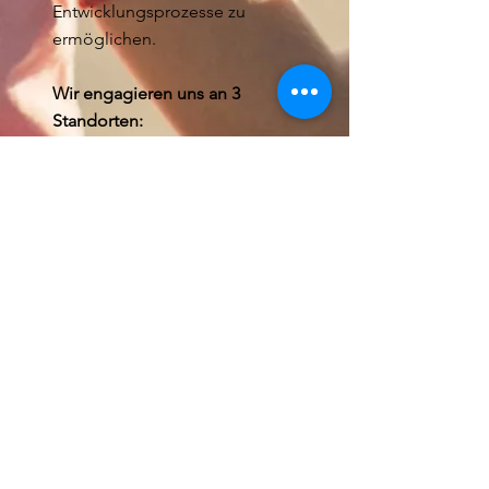
Entwicklungsprozesse zu
ermöglichen.
Wir engagieren uns an 3
Standorten: ​
Für den Rheingau-Taunus-Kreis
& Wiesbaden an unserem
Standort in
Eltville / Erbach
Für den Main-Taunus-Kreis am
Standort in
Hattersheim
Für Bad Dürkheim,
Ludwigshafen & Frankenthal in
Bad Dürkheim
Zur Verstärkung unseres Teams
suchen wir:
Pädagogische Fachkräfte
(m/w/d)