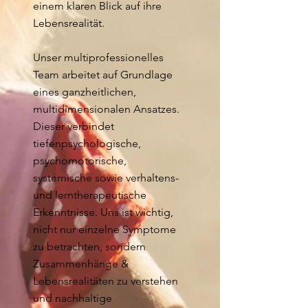
einem klaren Blick auf ihre
Lebensrealität.
Unser multiprofessionelles
Team arbeitet auf Grundlage
eines ganzheitlichen,
multidimensionalen Ansatzes.
Dieser verbindet
tiefenpsychologische,
psychomotorische,
systemische sowie verhaltens-
und lerntherapeutische
Erkenntnisse. Uns ist wichtig,
nicht nur einzelne Symptome
zu betrachten, sondern
Zusammenhänge &
Lebensrealitäten zu verstehen
und nachhaltige